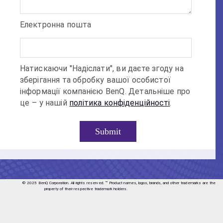
Електронна пошта
Натискаючи "Надіслати", ви даєте згоду на
зберігання та обробку вашої особистої
інформації компанією BenQ. Детальніше про
це – у нашій
політика конфіденційності
.
© 2025 BenQ Corporation. All rights reserved.
™ Product names, logos, brands, and other trademarks are the
property of their respective trademark holders.