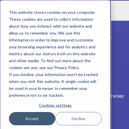
This website stores cookies on your computer.
These cookies are used to collect information
about how you interact with our website and
allow us to remember you. We use this
Поділіться з нами своєю
information in order to improve and customize
думкою!
your browsing experience and for analytics and
metrics about our visitors both on this website
and other media. To find out more about the
cookies we use, see our Privacy Policy.
If you decline, your information won’t be tracked
when you visit this website. A single cookie will
Дякуємо, що обрали наш продукт! ​
be used in your browser to remember your
preference not to be tracked.
Будемо вдячні, якщо ви залишите відгук у короткому
10-секундному опитуванні​.
Cookies settings
Accept
Decline