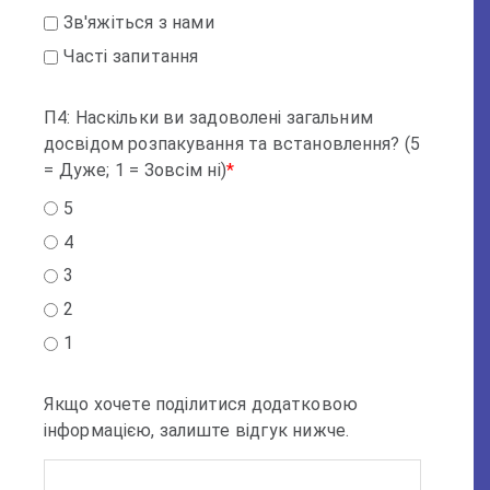
Зв'яжіться з нами
Часті запитання
П4: Наскільки ви задоволені загальним
досвідом розпакування та встановлення? (5
= Дуже; 1 = Зовсім ні)
*
5
4
3
2
1
Якщо хочете поділитися додатковою
інформацією, залиште відгук нижче.