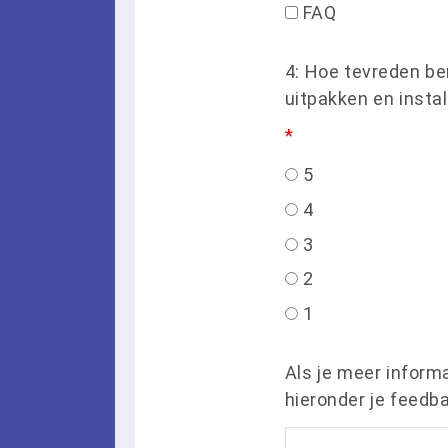
FAQ
4: Hoe tevreden be
uitpakken en instal
*
5
4
3
2
1
Als je meer informa
hieronder je feedb